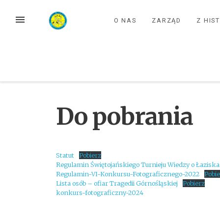
Przejdź
do
MENU
O NAS
ZARZĄD
Z HIST
treści
Do pobrania
Statut
Pobierz
Regulamin Świętojańskiego Turnieju Wiedzy o Łazisk
Regulamin-VI-Konkursu-Fotograficznego-2022
Pobie
Lista osób – ofiar Tragedii Górnośląskiej
Pobierz
konkurs-fotograficzny-2024