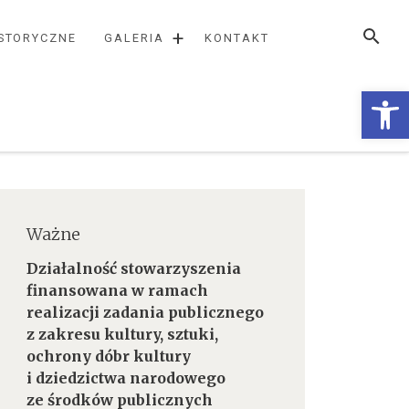
SZUKAJ
+
ISTORYCZNE
GALERIA
KONTAKT
Otwórz
Ważne
Działalność stowarzyszenia
finansowana w ramach
realizacji zadania publicznego
z zakresu kultury, sztuki,
ochrony dóbr kultury
i dziedzictwa narodowego
ze środków publicznych